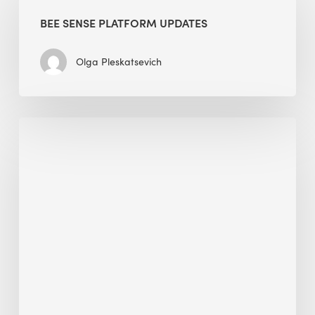
Platform
BEE SENSE PLATFORM UPDATES
Updates
Olga Pleskatsevich
Why
Is
Embodied
Carbon
Important
in
Sustainable
Construction?