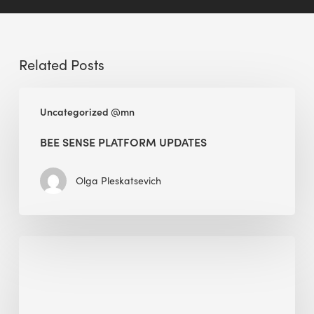
Related Posts
BEE
Uncategorized @mn
Sense
Platform
BEE SENSE PLATFORM UPDATES
Updates
Olga Pleskatsevich
Why
Is
Embodied
Carbon