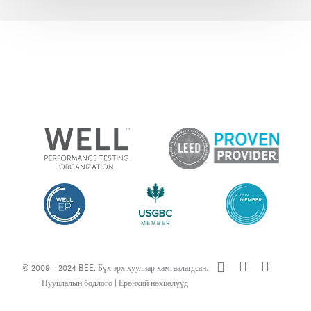
x-
facebook
linkedin
© 2009 - 2024 BEE. Бүх эрх хуулиар хамгаалагдсан.
twitter
Нууцлалын бодлого
|
Ерөнхий нөхцөлүүд