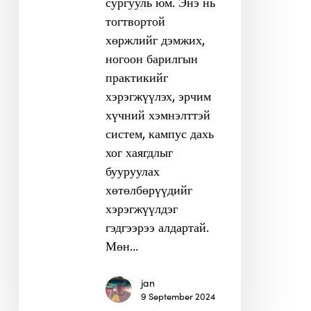
сургууль юм. Энэ нь
тогтвортой
хөржлийг дэмжих,
ногоон барилгын
практикийг
хэрэгжүүлэх, эрчим
хүчний хэмнэлттэй
систем, кампус дахь
хог хаягдлыг
бууруулах
хөтөлбөрүүдийг
хэрэгжүүлдэг
гэдгээрээ алдартай.
Мөн…
jan
9 September 2024