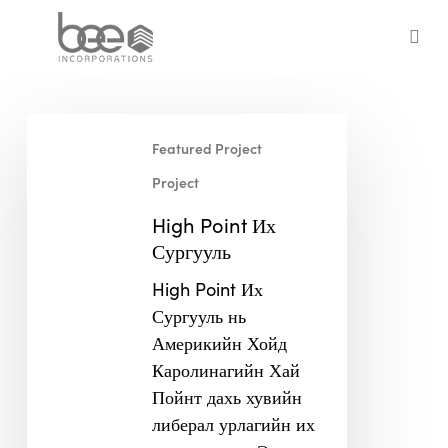
Skip
to
sea
main
content
High
Featured Project
Point
Их
Project
Сургууль
High Point Их
Сургууль
High Point Их
Сургууль нь
Америкийн Хойд
Каролинагийн Хай
Пойнт дахь хувийн
либерал урлагийн их