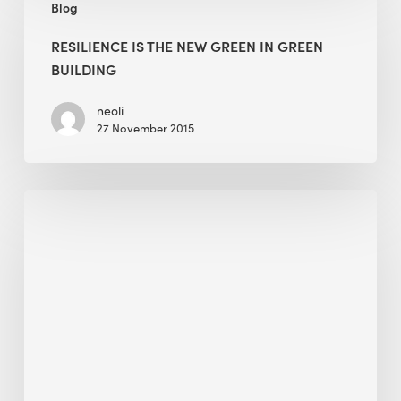
Blog
Is
and
the
Spaces
RESILIENCE IS THE NEW GREEN IN GREEN
New
BUILDING
Green
in
neoli
27 November 2015
Green
Building
BEE
at
Greenbuild
China
2018