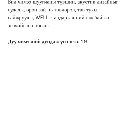
Бид чимээ шуугианы түвшин, акустик дизайныг
судалж, орон зай нь төвлөрөл, тав тухыг
сайжруулж, WELL стандартад нийцэж байгаа
эсэхийг шалгасан.
Дуу чимээний дундаж үнэлгээ:
1.9