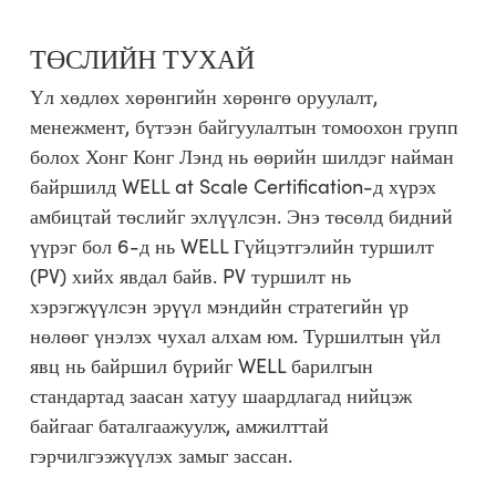
ТӨСЛИЙН ТУХАЙ
Үл хөдлөх хөрөнгийн хөрөнгө оруулалт,
менежмент, бүтээн байгуулалтын томоохон групп
болох Хонг Конг Лэнд нь өөрийн шилдэг найман
байршилд WELL at Scale Certification-д хүрэх
амбицтай төслийг эхлүүлсэн. Энэ төсөлд бидний
үүрэг бол 6-д нь WELL Гүйцэтгэлийн туршилт
(PV) хийх явдал байв. PV туршилт нь
хэрэгжүүлсэн эрүүл мэндийн стратегийн үр
нөлөөг үнэлэх чухал алхам юм. Туршилтын үйл
явц нь байршил бүрийг WELL барилгын
стандартад заасан хатуу шаардлагад нийцэж
байгааг баталгаажуулж, амжилттай
гэрчилгээжүүлэх замыг зассан.