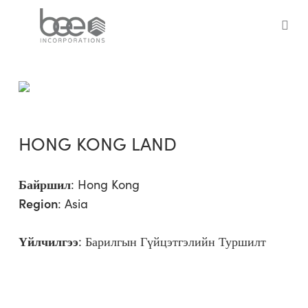
Skip
to
sea
main
content
HONG KONG LAND
Байршил
: Hong Kong
Region
:
Asia
Үйлчилгээ
:
Барилгын Гүйцэтгэлийн Туршилт