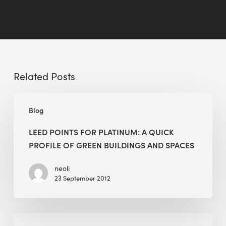
Related Posts
LEED
Blog
Points
for
LEED POINTS FOR PLATINUM: A QUICK
Platinum:
PROFILE OF GREEN BUILDINGS AND SPACES
A
Quick
neoli
23 September 2012
Profile
of
Green
Resilience
Buildings