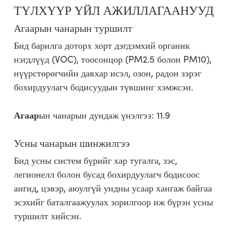
ТҮЛХҮҮР ҮЙЛ АЖИЛЛАГААНУУД
Агаарын чанарын туршилт
Бид барилга доторх хорт дэгдэмхий органик
нэгдлүүд (VOC), тоосонцор (PM2.5 болон PM10),
нүүрстөрөгчийн давхар исэл, озон, радон зэрэг
бохирдуулагч бодисуудын түвшинг хэмжсэн.
Агаар
ын чанарын дундаж үнэлгээ: 11.9
Усны чанарын шинжилгээ
Бид усны систем бүрийг хар тугалга, зэс,
легионелл болон бусад бохирдуулагч бодисоос
ангид, цэвэр, аюулгүй ундны усаар хангаж байгаа
эсэхийг баталгаажуулах зорилгоор иж бүрэн усны
туршилт хийсэн.