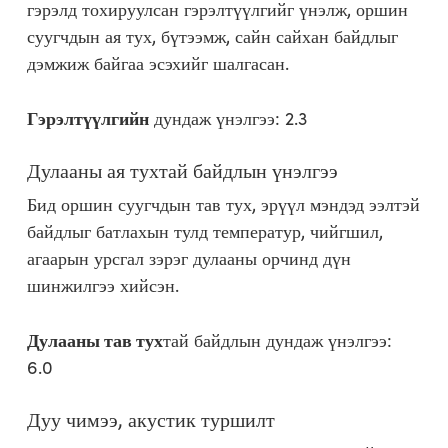
гэрэлд тохируулсан гэрэлтүүлгийг үнэлж, оршин
суугчдын ая тух, бүтээмж, сайн сайхан байдлыг
дэмжиж байгаа эсэхийг шалгасан.
Гэрэлтүүлгийн
дундаж үнэлгээ: 2.3
Дулааны ая тухтай байдлын үнэлгээ
Бид оршин суугчдын тав тух, эрүүл мэндэд ээлтэй
байдлыг батлахын тулд температур, чийгшил,
агаарын урсгал зэрэг дулааны орчинд дүн
шинжилгээ хийсэн.
Дулааны тав тух
тай байдлын дундаж үнэлгээ:
6.0
Дуу чимээ, акустик туршилт