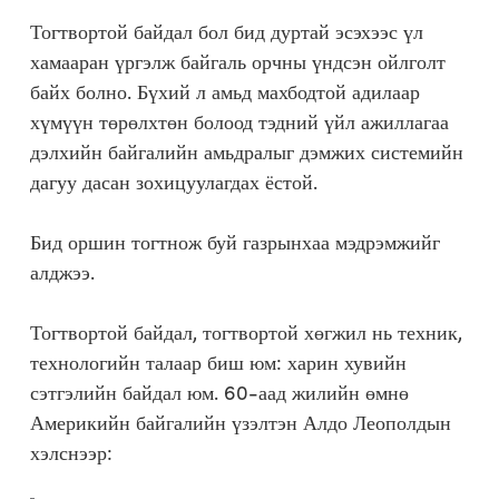
Тогтвортой байдал бол бид дуртай эсэхээс үл
хамааран үргэлж байгаль орчны үндсэн ойлголт
байх болно. Бүхий л амьд махбодтой адилаар
хүмүүн төрөлхтөн болоод тэдний үйл ажиллагаа
дэлхийн байгалийн амьдралыг дэмжих системийн
дагуу дасан зохицуулагдах ёстой.
Бид оршин тогтнож буй газрынхаа мэдрэмжийг
алджээ.
Тогтвортой байдал, тогтвортой хөгжил нь техник,
технологийн талаар биш юм: харин хувийн
сэтгэлийн байдал юм. 60-аад жилийн өмнө
Америкийн байгалийн үзэлтэн Алдо Леополдын
хэлснээр: