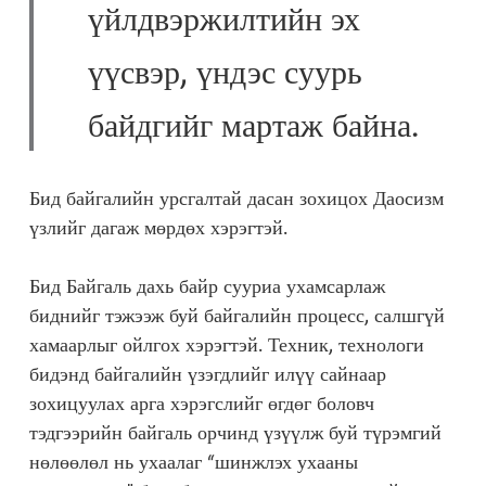
үйлдвэржилтийн эх
үүсвэр, үндэс суурь
байдгийг мартаж байна.
Бид байгалийн урсгалтай дасан зохицох Даосизм
үзлийг дагаж мөрдөх хэрэгтэй.
Бид Байгаль дахь байр сууриа ухамсарлаж
биднийг тэжээж буй байгалийн процесс, салшгүй
хамаарлыг ойлгох хэрэгтэй. Техник, технологи
бидэнд байгалийн үзэгдлийг илүү сайнаар
зохицуулах арга хэрэгслийг өгдөг боловч
тэдгээрийн байгаль орчинд үзүүлж буй түрэмгий
нөлөөлөл нь ухаалаг “шинжлэх ухааны