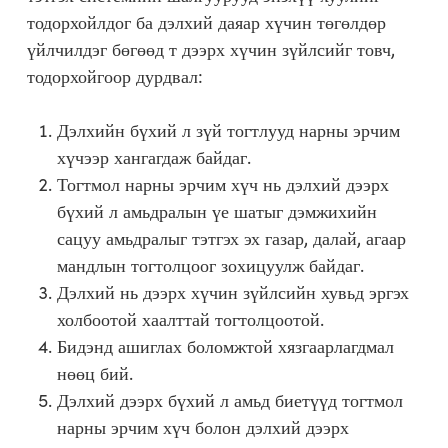
тодорхойлдог ба дэлхий даяар хүчин төгөлдөр
үйлчилдэг бөгөөд т дээрх хүчин зүйлсийг товч,
тодорхойгоор дурдвал:
Дэлхийн бүхий л зүй тогтлууд нарны эрчим
хүчээр хангагдаж байдаг.
Тогтмол нарны эрчим хүч нь дэлхий дээрх
бүхий л амьдралын үе шатыг дэмжихийн
сацуу амьдралыг тэтгэх эх газар, далай, агаар
мандлын тогтолцоог зохицуулж байдаг.
Дэлхий нь дээрх хүчин зүйлсийн хувьд эргэх
холбоотой хаалттай тогтолцоотой.
Бидэнд ашиглах боломжтой хязгаарлагдмал
нөөц бий.
Дэлхий дээрх бүхий л амьд биетүүд тогтмол
нарны эрчим хүч болон дэлхий дээрх