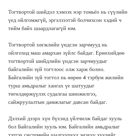
Тогтвортой шийдэл хэмээх нэр томьёо нь сүүлийн
үед ойлгомжгүй, эргэлзээтэй болчихсон хэдий ч
тийм байх шаардлагагүй юм.
Тогтвортой хөгжлийн үндсэн зарчмууд нь
ойлгоход маш амархан зүйлс байдаг. Ерөнхийдөө
тогтвортой шийдлийн үндсэн зарчмуудыг
байгалийн зүй тогтлоос олж харж болно.
Байгалийн зүй тогтол нь өөрөө 4 тэрбум жилийн
турш амьдралыг хангах үе шатуудыг
төгөлдөржүүлэх судалгаа шинжилгээ,
сайжруулалтын дамжлагыг давсан байдаг.
Дэлхий дээрх хүн бүхэнд үйлчилж байдаг хууль
бол Байгалийн хууль юм. Байгалийн амьдралыг
тэтгэх системийн шалгуурууд энэхүү хуулийг