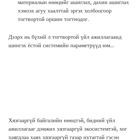
материалын нөөцийг ашиглах, дахин ашиглах
хэмээх агуу хаалттай эргэх холбоогоор
тогтвортой оршин тогтнодог.
Дээрх нь бүхий л тогтвортой үйл ажиллагаанд
шингэх ёстой системийн параметрүүд юм…
Song Saa Reserve
Хязгааргүй байгалийн нөөцтэй, бидний үйл
ажиллагааг дэмжих хязгааргүй экосистемтэй, хог
хаягдлаа хаях хязгааргүй газар нутагтай гэсэн