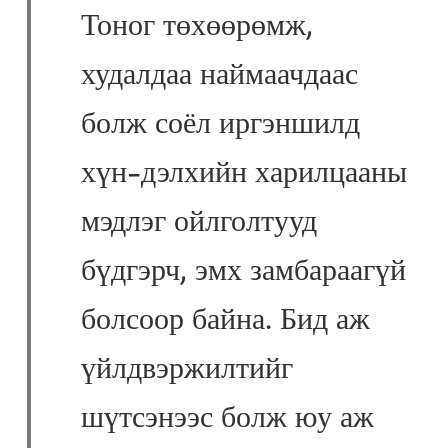
Тоног төхөөрөмж,
худалдаа наймаачдаас
болж соёл иргэншилд
хүн-дэлхийн харилцааны
мэдлэг ойлголтууд
бүдгэрч, эмх замбараагүй
болсоор байна. Бид аж
үйлдвэржилтийг
шүтсэнээс болж юу аж