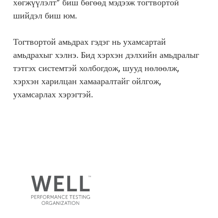
хөгжүүлэлт” биш бөгөөд мэдээж тогтвортой
шийдэл биш юм.
Тогтвортой амьдрах гэдэг нь ухамсартай
амьдрахыг хэлнэ. Бид хэрхэн дэлхийн амьдралыг
тэтгэх системтэй холбогдож, шууд нөлөөлж,
хэрхэн харилцан хамааралтайг ойлгож,
ухамсарлах хэрэгтэй.