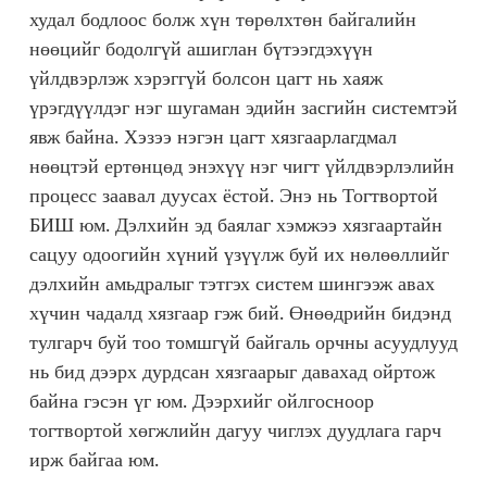
худал бодлоос болж хүн төрөлхтөн байгалийн
нөөцийг бодолгүй ашиглан бүтээгдэхүүн
үйлдвэрлэж хэрэггүй болсон цагт нь хаяж
үрэгдүүлдэг нэг шугаман эдийн засгийн системтэй
явж байна. Хэзээ нэгэн цагт хязгаарлагдмал
нөөцтэй ертөнцөд энэхүү нэг чигт үйлдвэрлэлийн
процесс заавал дуусах ёстой. Энэ нь Тогтвортой
БИШ юм. Дэлхийн эд баялаг хэмжээ хязгаартайн
сацуу одоогийн хүний үзүүлж буй их нөлөөллийг
дэлхийн амьдралыг тэтгэх систем шингээж авах
хүчин чадалд хязгаар гэж бий. Өнөөдрийн бидэнд
тулгарч буй тоо томшгүй байгаль орчны асуудлууд
нь бид дээрх дурдсан хязгаарыг давахад ойртож
байна гэсэн үг юм. Дээрхийг ойлгосноор
тогтвортой хөгжлийн дагуу чиглэх дуудлага гарч
ирж байгаа юм.